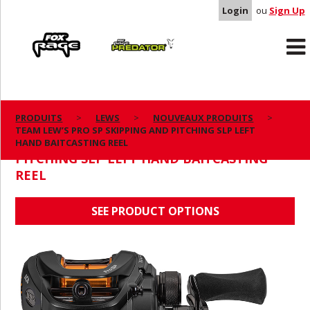
Login
ou
Sign Up
Rage
Predator
PRODUITS
LEWS
NOUVEAUX PRODUITS
TEAM LEW’S PRO SP SKIPPING AND PITCHING SLP LEFT
TEAM LEW’S PRO SP SKIPPING AND
HAND BAITCASTING REEL
PITCHING SLP LEFT HAND BAITCASTING
REEL
SEE PRODUCT OPTIONS