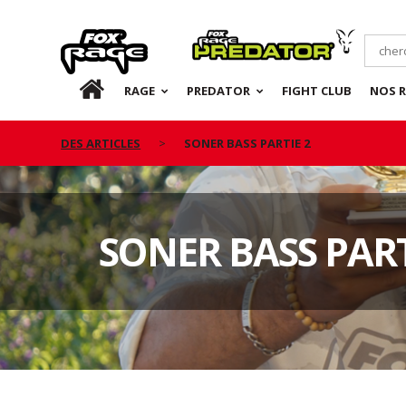
Rage
Predator
FR
RAGE
PREDATOR
FIGHT CLUB
NOS 
DES ARTICLES
SONER BASS PARTIE 2
SONER BASS PART