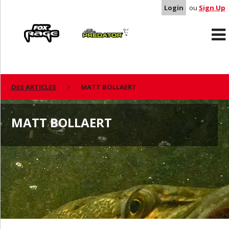
Login
ou
Sign Up
Rage
Predator
DES ARTICLES
MATT BOLLAERT
MATT BOLLAERT