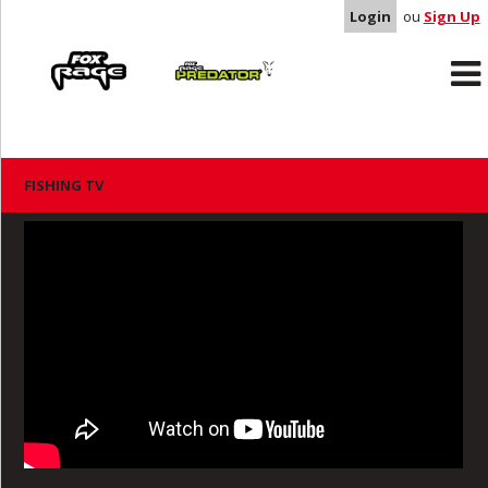
Login
ou
Sign Up
Rage
Predator
FISHING TV