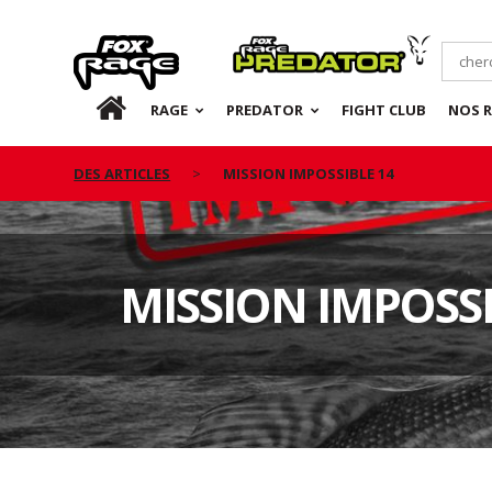
Rage
Predator
FR
RAGE
PREDATOR
FIGHT CLUB
NOS 
DES ARTICLES
MISSION IMPOSSIBLE 14
MISSION IMPOSSI