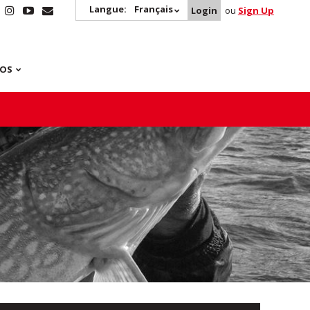
Langue:
Français
Login
ou
Sign Up
POS