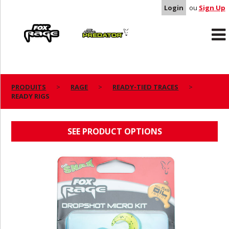
Login
ou
Sign Up
Rage
Predator
PRODUITS
RAGE
READY-TIED TRACES
READY RIGS
READY RIGS
SEE PRODUCT OPTIONS