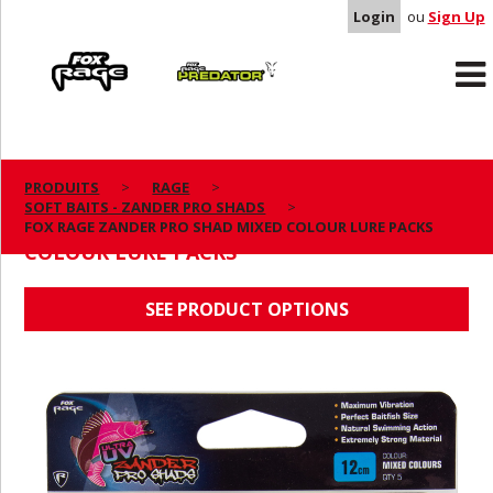
Login
ou
Sign Up
Rage
Predator
PRODUITS
RAGE
SOFT BAITS - ZANDER PRO SHADS
FOX RAGE ZANDER PRO SHAD MIXED
FOX RAGE ZANDER PRO SHAD MIXED COLOUR LURE PACKS
COLOUR LURE PACKS
SEE PRODUCT OPTIONS