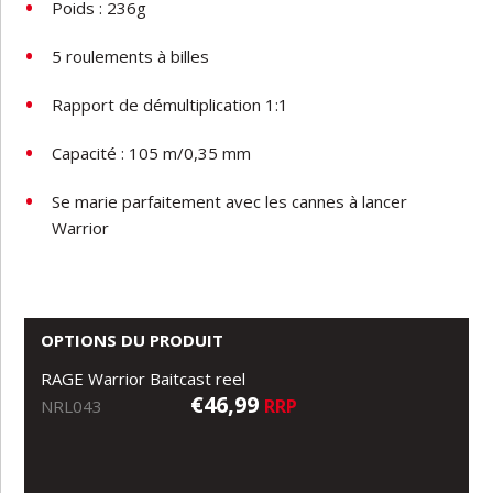
Poids
:
236g
5
roulements
à
billes
Rapport
de
démultiplication
1:1
Capacité :
105
m/0,35
mm
Se
marie
parfaitement
avec
les
cannes
à
lancer
Warrior
OPTIONS DU PRODUIT
RAGE Warrior Baitcast reel
€46,99
RRP
NRL043