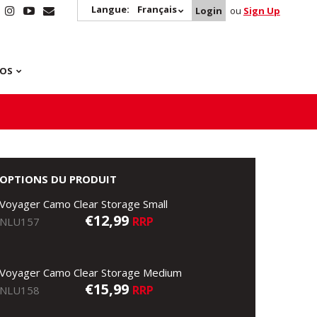
Langue:
Français
Login
ou
Sign Up
POS
OPTIONS DU PRODUIT
Voyager Camo Clear Storage Small
€12,99
RRP
NLU157
Voyager Camo Clear Storage Medium
€15,99
RRP
NLU158