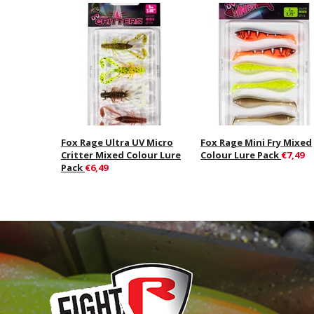
Fox Rage Ultra UV Micro
Fox Rage Mini Fry Mixed
Critter Mixed Colour Lure
Colour Lure Pack
€7,49
Pack
€6,49