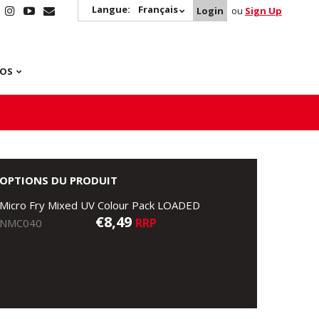
Langue:
Français
Login
ou
Sign Up
POS
OPTIONS DU PRODUIT
Micro Fry Mixed UV Colour Pack LOADED
€8,49
RRP
NMC040