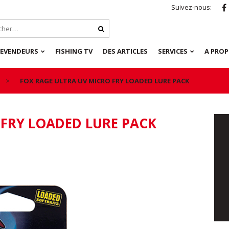
Suivez-nous:
REVENDEURS
FISHING TV
DES ARTICLES
SERVICES
A PRO
FOX RAGE ULTRA UV MICRO FRY LOADED LURE PACK
 FRY LOADED LURE PACK