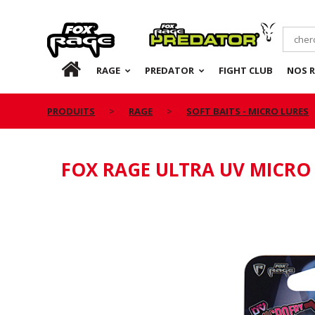
Rage
Predator
FR
RAGE
PREDATOR
FIGHT CLUB
NOS 
PRODUITS
RAGE
SOFT BAITS - MICRO LURES
FOX RAGE ULTRA UV MICRO