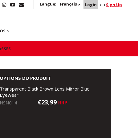
Langue:
Français
Login
ou
Sign Up
POS
ASSES
OPTIONS DU PRODUIT
Transparent Black Brown Lens Mirror Blue
Eyewear
€23,99
RRP
NSN014