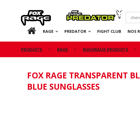
Rage
Predator
FR
RAGE
PREDATOR
FIGHT CLUB
NOS 
PRODUITS
RAGE
NOUVEAUX PRODUITS
FOX RAGE TRANSPARENT B
BLUE SUNGLASSES