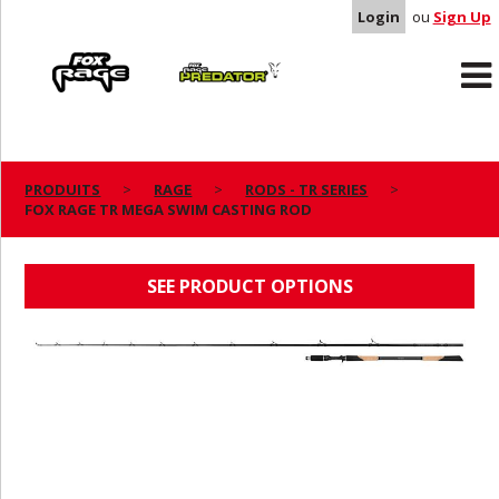
Login
ou
Sign Up
Rage
Predator
PRODUITS
RAGE
RODS - TR SERIES
FOX RAGE TR MEGA SWIM CASTING ROD
FOX RAGE TR MEGA SWIM CASTING ROD
SEE PRODUCT OPTIONS