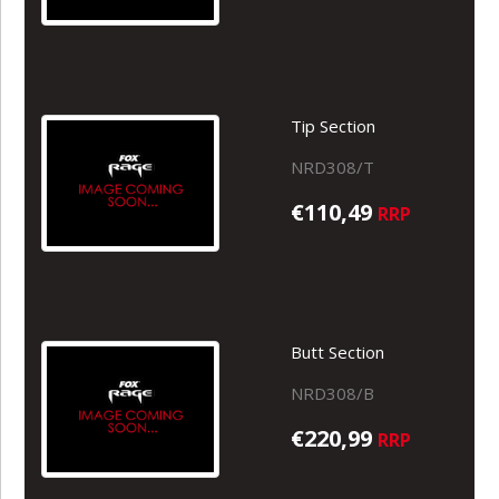
Tip Section
NRD308/T
€110,49
RRP
Butt Section
NRD308/B
€220,99
RRP