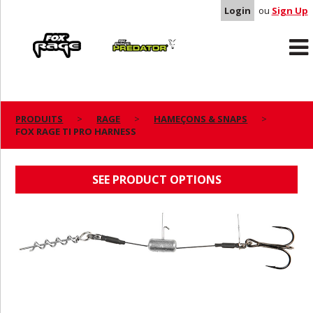
Login
ou
Sign Up
Rage
Predator
PRODUITS
RAGE
HAMEÇONS & SNAPS
FOX RAGE TI PRO HARNESS
FOX RAGE TI PRO HARNESS
SEE PRODUCT OPTIONS