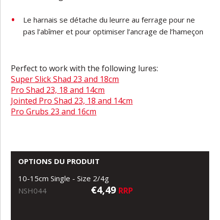
Le harnais se détache du leurre au ferrage pour ne
pas l’abîmer et pour optimiser l’ancrage de l’hameçon
Perfect to work with the following lures:
Super Slick Shad 23 and 18cm
Pro Shad 23, 18 and 14cm
Jointed Pro Shad 23, 18 and 14cm
Pro Grubs 23 and 16cm
OPTIONS DU PRODUIT
10-15cm Single - Size 2/4g
€4,49
RRP
NSH044