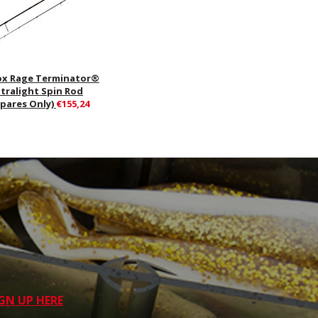
ox Rage Terminator®
ltralight Spin Rod
Spares Only)
€155,24
GN UP HERE