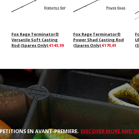
Fox Rage Terminator®
Fox Rage Terminator®
F
Versatile Soft Casting
Power Shad Casting Rod
U
Rod (Spares Only)
€143,39
(Spares Only)
€170,61
(
PETITIONS EN AVANT-PREMIERE.
DISCOVER MORE AND SI