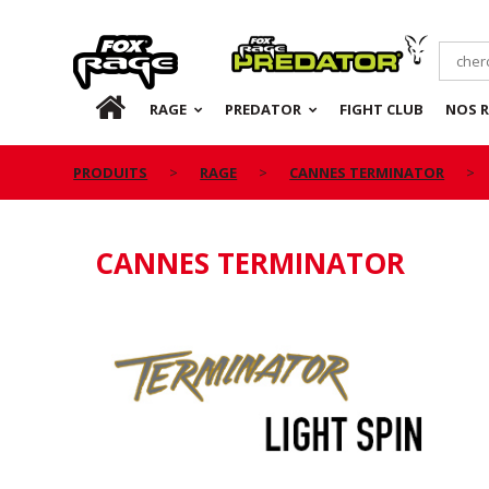
Rage
Predator
FR
RAGE
PREDATOR
FIGHT CLUB
NOS 
PRODUITS
RAGE
CANNES TERMINATOR
CANNES TERMINATOR