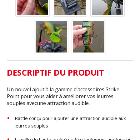
DESCRIPTIF DU PRODUIT
Un
nouvel
ajout
à
la
gamme
d’accessoires
Strike
Point
pour
vous
aider
à
améliorer
vos
leurres
souples
avec
une
attraction
audible.
Rattle
conçu
pour
ajouter
une
attraction
audible
aux
leurres
souples
La vrille
de haute
qualité
se
fixe
facilement
aux
leurres