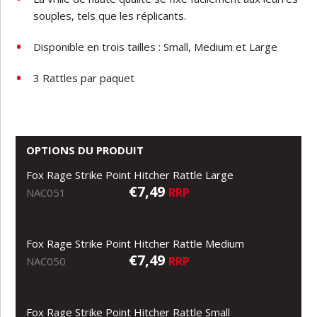
souples,
tels
que
les
réplicants.
Disponible
en
trois
tailles
:
Small,
Medium
et
Large
3
Rattles
par
paquet
OPTIONS DU PRODUIT
Fox Rage Strike Point Hitcher Rattle Large
€7,49
RRP
NAC051
Fox Rage Strike Point Hitcher Rattle Medium
€7,49
RRP
NAC050
Fox Rage Strike Point Hitcher Rattle Small