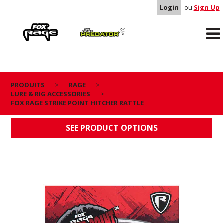
Login
ou
Sign Up
Rage
Predator
PRODUITS
RAGE
LURE & RIG ACCESSORIES
FOX RAGE STRIKE POINT HITCHER RATTLE
FOX RAGE STRIKE POINT HITCHER RATTLE
SEE PRODUCT OPTIONS