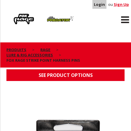
Login
ou
Sign Up
Rage
Predator
PRODUITS
RAGE
LURE & RIG ACCESSORIES
FOX RAGE STRIKE POINT HARNESS PINS
FOX RAGE STRIKE POINT HARNESS PINS
SEE PRODUCT OPTIONS