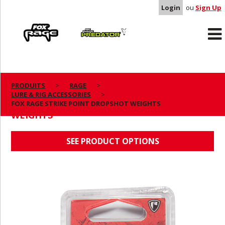
Login
ou
Sign Up
Rage
Predator
PRODUITS
RAGE
LURE & RIG ACCESSORIES
FOX RAGE STRIKE POINT DROPSHOT
FOX RAGE STRIKE POINT DROPSHOT WEIGHTS
WEIGHTS
SEE PRODUCT OPTIONS