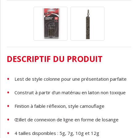
DESCRIPTIF DU PRODUIT
Lest
de
style
colonne
pour
une
présentation
parfaite
Construit
à
partir
d’un
matériau
en
laiton
non
toxique
Finition
à
faible
réflexion,
style
camouflage
Œillet
de
connexion
de
ligne
en
forme
de
losange
4
tailles
disponibles
:
5g
,
7g,
10g
et
12g