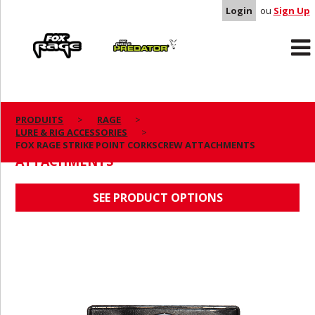
Login
ou
Sign Up
Rage
Predator
PRODUITS
RAGE
LURE & RIG ACCESSORIES
FOX RAGE STRIKE POINT CORKSCREW
FOX RAGE STRIKE POINT CORKSCREW ATTACHMENTS
ATTACHMENTS
SEE PRODUCT OPTIONS