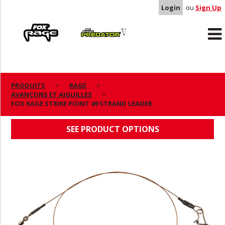
Login
ou
Sign Up
Rage
Predator
PRODUITS
RAGE
AVANÇONS ET AIGUILLES
FOX RAGE STRIKE POINT 49 STRAND LEADER
FOX RAGE STRIKE POINT 49 STRAND LEADER
SEE PRODUCT OPTIONS