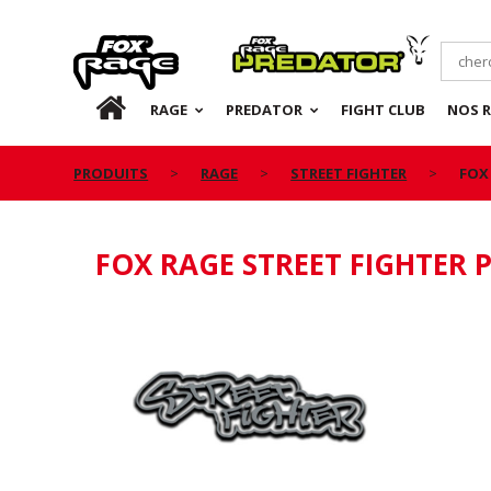
Rage
Predator
FR
RAGE
PREDATOR
FIGHT CLUB
NOS 
PRODUITS
RAGE
STREET FIGHTER
FOX
FOX RAGE STREET FIGHTER 