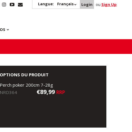
Langue:
Français
Login
ou
Sign Up
POS
OPTIONS DU PRODUIT
Perch poker 200cm 7-28g
€89,99
RRP
NRD364