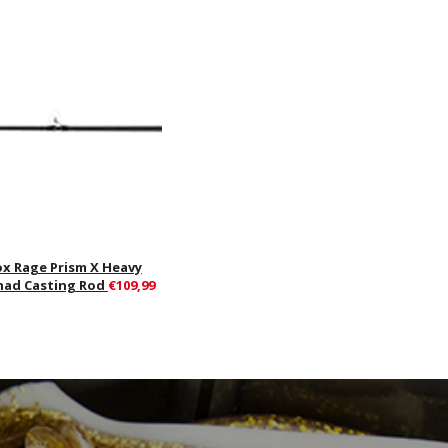
ox Rage Prism X Heavy
had Casting Rod
€109,99