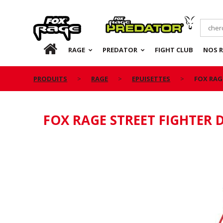
Rage
Predator
FR
RAGE
PREDATOR
FIGHT CLUB
NOS 
PRODUITS
RAGE
EPUISETTES
FOX RAG
FOX RAGE STREET FIGHTER 