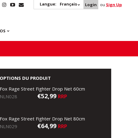
Langue:
Français
Login
ou
Sign Up
POS
OPTIONS DU PRODUIT
Fox Rage Street Fighter Drop Net 60cm
€52,99
RRP
NLN028
Fox Rage Street Fighter Drop Net 80cm
€64,99
RRP
NLN029