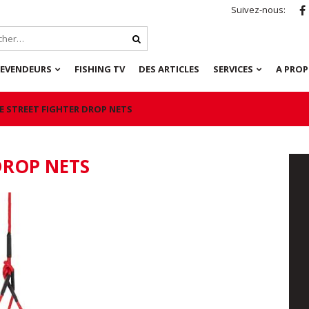
Suivez-nous:
REVENDEURS
FISHING TV
DES ARTICLES
SERVICES
A PRO
E STREET FIGHTER DROP NETS
DROP NETS