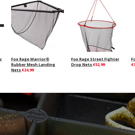
c
Fox Rage Warrior®
Fox Rage Street Fighter
F
Rubber Mesh Landing
Drop Nets
€52,99
€
Nets
€24,99