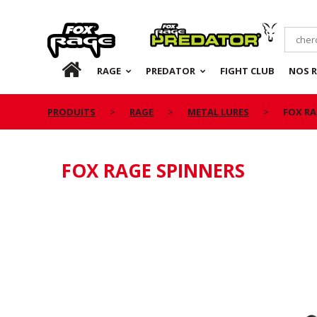
Rage
Predator
FR
RAGE
PREDATOR
FIGHT CLUB
NOS 
PRODUITS
RAGE
METAL LURES
FOX RA
FOX RAGE SPINNERS