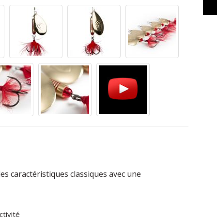
s caractéristiques classiques avec une
ctivité