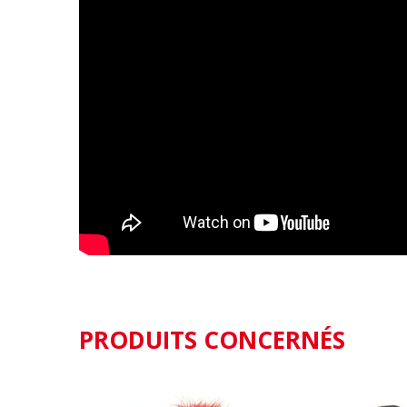
PRODUITS CONCERNÉS