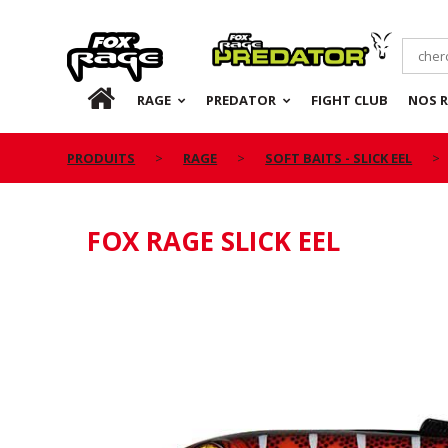
Rage
Predator
FR
RAGE
PREDATOR
FIGHT CLUB
NOS 
PRODUITS
RAGE
SOFT BAITS - SLICK EEL
FOX RAGE SLICK EEL