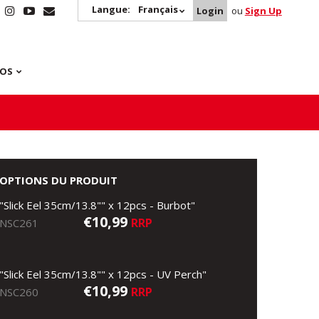
Langue:
Français
Login
ou
Sign Up
POS
OPTIONS DU PRODUIT
"Slick Eel 35cm/13.8"" x 12pcs - Burbot"
€10,99
RRP
NSC261
"Slick Eel 35cm/13.8"" x 12pcs - UV Perch"
€10,99
RRP
NSC260