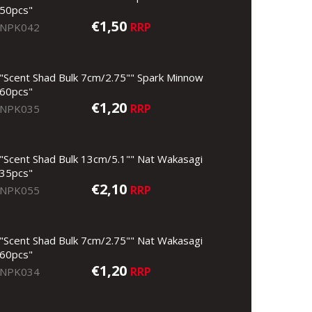
50pcs"
€1,50
RRP
NPK042
"Scent Shad Bulk 7cm/2.75"" Spark Minnow
60pcs"
€1,20
RRP
NPK035
"Scent Shad Bulk 13cm/5.1"" Nat Wakasagi
35pcs"
€2,10
RRP
NPK055
"Scent Shad Bulk 7cm/2.75"" Nat Wakasagi
60pcs"
€1,20
RRP
NPK034