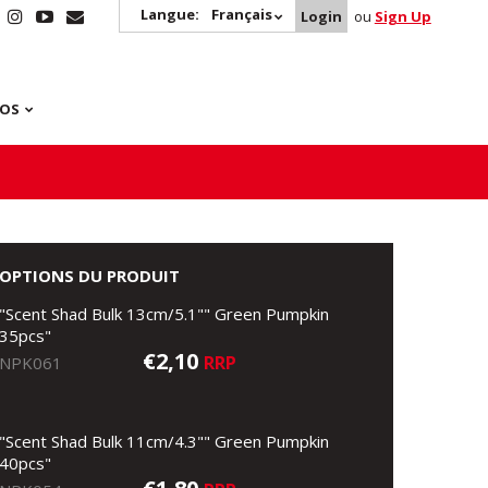
Langue:
Français
Login
ou
Sign Up
POS
OPTIONS DU PRODUIT
"Scent Shad Bulk 13cm/5.1"" Green Pumpkin
35pcs"
€2,10
RRP
NPK061
"Scent Shad Bulk 11cm/4.3"" Green Pumpkin
40pcs"