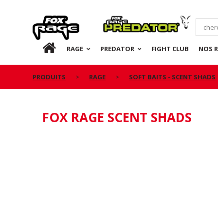
Rage
Predator
FR
RAGE
PREDATOR
FIGHT CLUB
NOS 
PRODUITS
RAGE
SOFT BAITS - SCENT SHADS
FOX RAGE SCENT SHADS