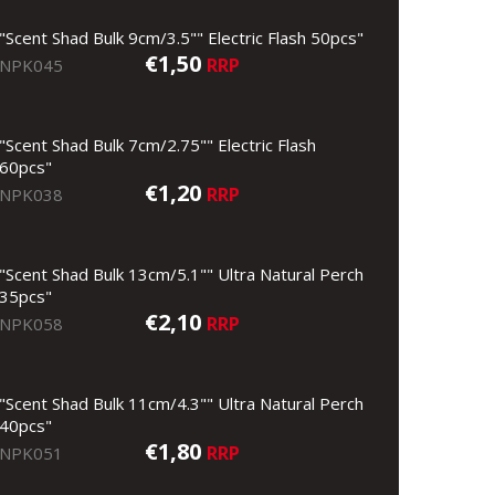
"Scent Shad Bulk 9cm/3.5"" Electric Flash 50pcs"
€1,50
RRP
NPK045
"Scent Shad Bulk 7cm/2.75"" Electric Flash
60pcs"
€1,20
RRP
NPK038
"Scent Shad Bulk 13cm/5.1"" Ultra Natural Perch
35pcs"
€2,10
RRP
NPK058
"Scent Shad Bulk 11cm/4.3"" Ultra Natural Perch
40pcs"
€1,80
RRP
NPK051