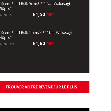
"Scent Shad Bulk 9cm/3.5"" Nat Wakasagi
50pcs"
€1,50
RRP
NPK041
"Scent Shad Bulk 11cm/4.3"" Nat Wakasagi
40pcs"
€1,80
RRP
NPK048
TROUVER VOTRE REVENDEUR LE PLUS
PROCHE