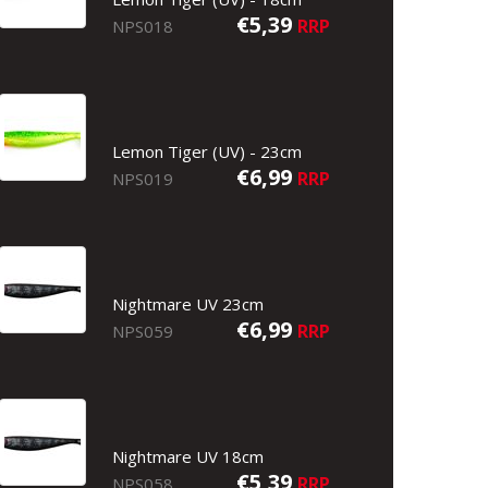
€5,39
RRP
NPS018
Lemon Tiger (UV) - 23cm
€6,99
RRP
NPS019
Nightmare UV 23cm
€6,99
RRP
NPS059
Nightmare UV 18cm
€5,39
RRP
NPS058