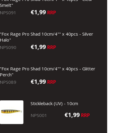
Smelt"
€1,99
RRP
NPS091
"Fox Rage Pro Shad 10cm/4"" x 40pcs - Silver
Halo"
€1,99
RRP
NPS090
"Fox Rage Pro Shad 10cm/4"" x 40pcs - Glitter
Perch"
€1,99
RRP
NPS089
Stickleback (UV) - 10cm
€1,99
RRP
NPS001