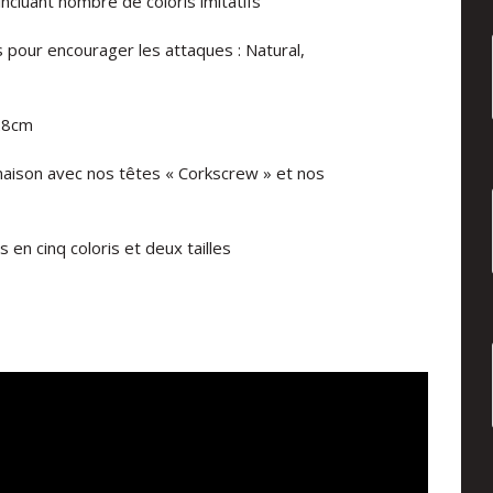
incluant nombre de coloris imitatifs
 pour encourager les attaques : Natural,
 28cm
inaison avec nos têtes « Corkscrew » et nos
n cinq coloris et deux tailles