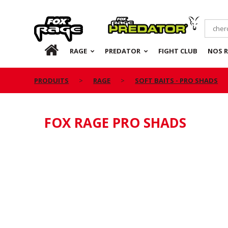
Rage
Predator
FR
RAGE
PREDATOR
FIGHT CLUB
NOS 
PRODUITS
RAGE
SOFT BAITS - PRO SHADS
FOX RAGE PRO SHADS