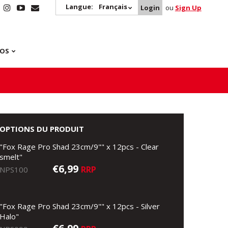
Langue:
Français
Login
ou
Sign Up
POS
OPTIONS DU PRODUIT
"Fox Rage Pro Shad 23cm/9"" x 12pcs - Clear
smelt"
€6,99
RRP
NPS100
"Fox Rage Pro Shad 23cm/9"" x 12pcs - Silver
Halo"