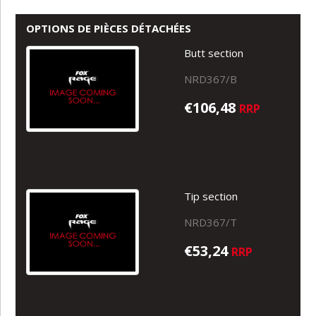
OPTIONS DE PIÈCES DÉTACHÉES
Butt section
NRD367/B
€106,48
RRP
Tip section
NRD367/T
€53,24
RRP