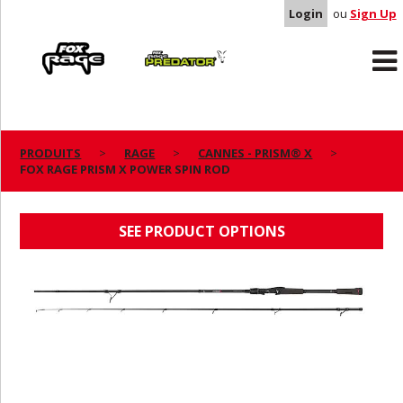
Login
ou
Sign Up
Rage
Predator
PRODUITS
RAGE
CANNES - PRISM® X
FOX RAGE PRISM X POWER SPIN ROD
FOX RAGE PRISM X POWER SPIN ROD
SEE PRODUCT OPTIONS