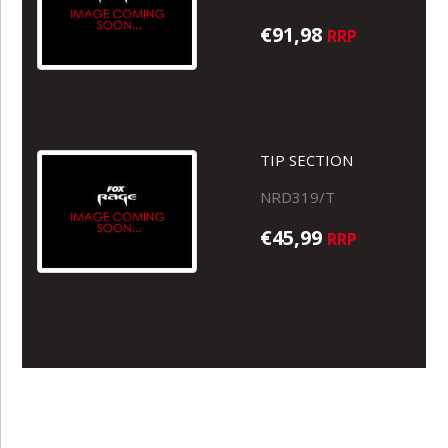
€91,98
RRP
TIP SECTION
NRD319/T
€45,99
RRP