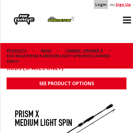
Login
ou
Sign Up
Rage
Predator
PRODUITS
RAGE
CANNES - PRISM® X
FOX RAGE PRISM X MEDIUM LIGHT SPIN RODS (SPARES
FOX RAGE PRISM X MEDIUM LIGHT SPIN
ONLY)
RODS (SPARES ONLY)
SEE PRODUCT OPTIONS