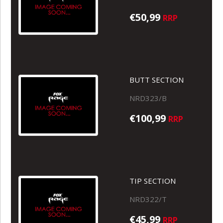
€50,99
RRP
BUTT SECTION
NRD323/B
€100,99
RRP
TIP SECTION
NRD322/T
€45,99
RRP