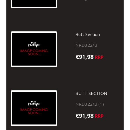
Butt Section
NRD322/B
€91,98
RRP
BUTT SECTION
NRD322/B (1)
€91,98
RRP