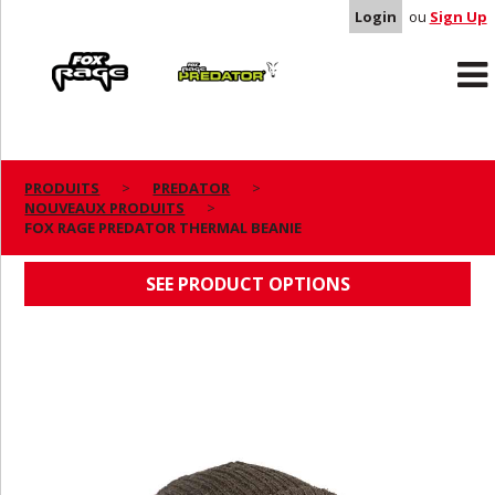
Login
ou
Sign Up
Rage
Predator
PRODUITS
PREDATOR
NOUVEAUX PRODUITS
FOX RAGE PREDATOR THERMAL BEANIE
FOX RAGE PREDATOR THERMAL BEANIE
SEE PRODUCT OPTIONS