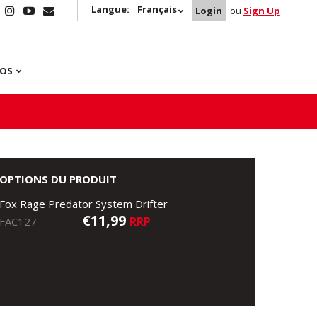
Langue:
Français
Login
ou
Sign Up
POS
OPTIONS DU PRODUIT
Fox Rage Predator System Drifter
€11,99
RRP
FAC127