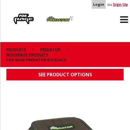
Login
ou
Sign Up
Rage
Predator
PRODUITS
PREDATOR
NOUVEAUX PRODUITS
FOX RAGE PREDATOR RUCKSACK
FOX RAGE PREDATOR RUCKSACK
SEE PRODUCT OPTIONS