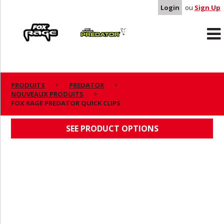
Login
ou
Sign Up
Rage
Predator
PRODUITS
PREDATOR
NOUVEAUX PRODUITS
FOX RAGE PREDATOR QUICK CLIPS
FOX RAGE PREDATOR QUICK CLIPS
SEE PRODUCT OPTIONS