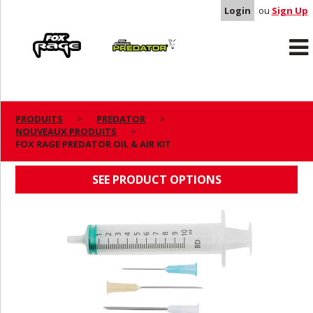
Login
ou
Sign Up
Rage
Predator
PRODUITS
PREDATOR
NOUVEAUX PRODUITS
FOX RAGE PREDATOR OIL & AIR KIT
FOX RAGE PREDATOR OIL & AIR KIT
SEE PRODUCT OPTIONS