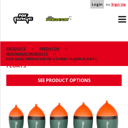
Login
ou
Sign Up
Rage
Predator
PRODUITS
PREDATOR
NOUVEAUX PRODUITS
FOX RAGE PREDATOR HD STUBBY SLIDER
FOX RAGE PREDATOR HD STUBBY SLIDER FLOATS
FLOATS
SEE PRODUCT OPTIONS