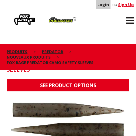
Login
ou
Sign Up
Rage
Predator
PRODUITS
PREDATOR
NOUVEAUX PRODUITS
FOX RAGE PREDATOR CAMO SAFETY
FOX RAGE PREDATOR CAMO SAFETY SLEEVES
SLEEVES
SEE PRODUCT OPTIONS