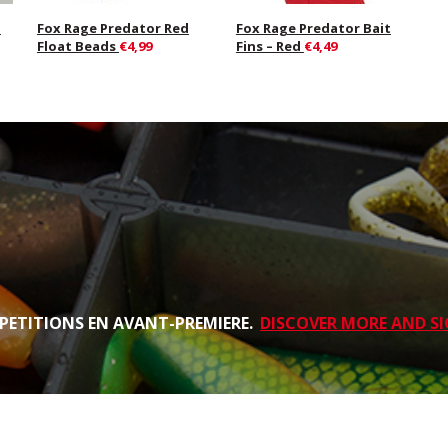
d
Fox Rage Predator Red
Fox Rage Predator Bait
Float Beads
€4,99
Fins – Red
€4,49
PETITIONS EN AVANT-PREMIERE.
DISCOVER MORE AND SI