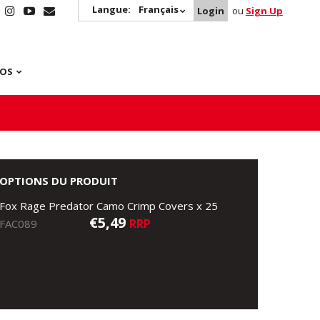
Langue:
Français
Login
ou
Sign Up
POS
OPTIONS DU PRODUIT
Fox Rage Predator Camo Crimp Covers x 25
€5,49
RRP
FAC089