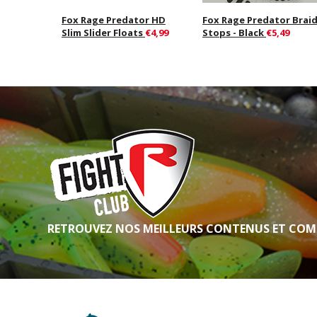
Fox Rage Predator HD
Fox Rage Predator Brai
Slim Slider Floats
€4,99
Stops - Black
€5,49
RETROUVEZ NOS MEILLEURS CONTENUS ET COM