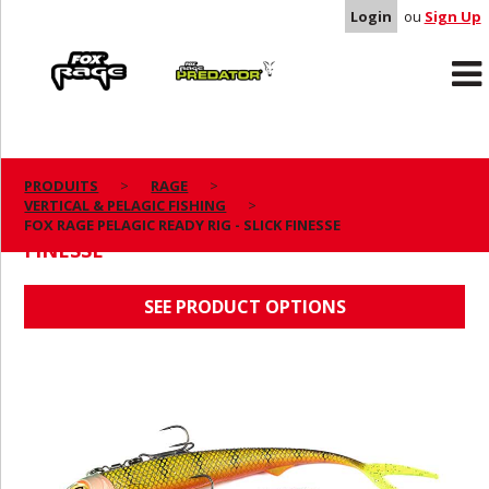
Login
ou
Sign Up
Rage
Predator
PRODUITS
RAGE
VERTICAL & PELAGIC FISHING
FOX RAGE PELAGIC READY RIG - SLICK
FOX RAGE PELAGIC READY RIG - SLICK FINESSE
FINESSE
SEE PRODUCT OPTIONS