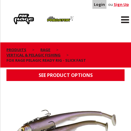
Login
ou
Sign Up
Rage
Predator
PRODUITS
RAGE
VERTICAL & PELAGIC FISHING
FOX RAGE PELAGIC READY RIG - SLICK FAST
FOX RAGE PELAGIC READY RIG - SLICK FAST
SEE PRODUCT OPTIONS