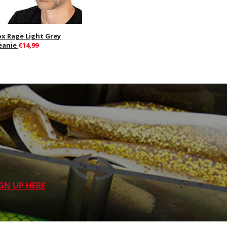
ox Rage Light Grey
eanie
€14,99
GN UP HERE