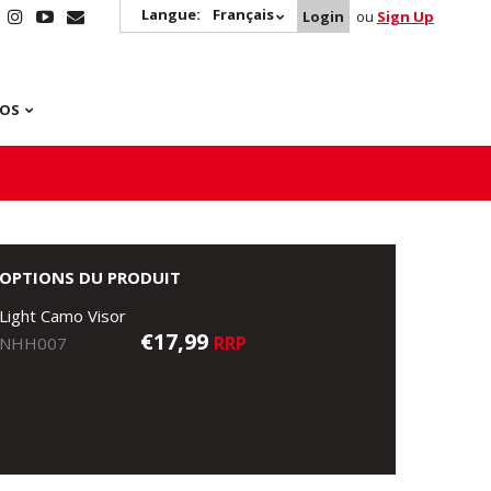
Langue:
Français
Login
ou
Sign Up
POS
OPTIONS DU PRODUIT
Light Camo Visor
€17,99
RRP
NHH007