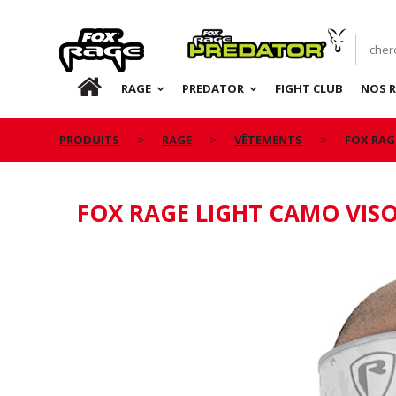
Rage
Predator
FR
RAGE
PREDATOR
FIGHT CLUB
NOS 
PRODUITS
RAGE
VÊTEMENTS
FOX RAG
FOX RAGE LIGHT CAMO VIS