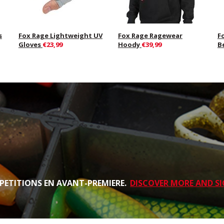
s
Fox Rage Lightweight UV
Fox Rage Ragewear
F
Gloves
€23,99
Hoody
€39,99
B
PETITIONS EN AVANT-PREMIERE.
DISCOVER MORE AND SI