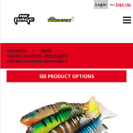
Login
ou
Sign Up
Rage
Predator
PRODUITS
RAGE
LEURRES SOUPLES - REPLICANTS
FOX RAGE JOINTED REPLICANTS
FOX RAGE JOINTED REPLICANTS
SEE PRODUCT OPTIONS