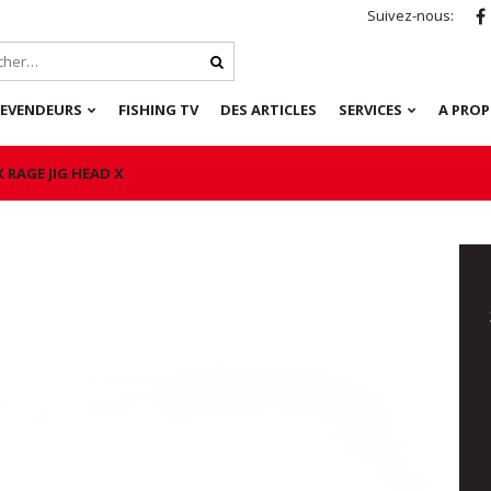
Suivez-nous:
REVENDEURS
FISHING TV
DES ARTICLES
SERVICES
A PRO
 RAGE JIG HEAD X