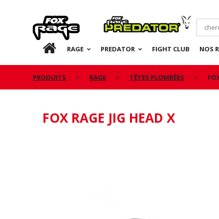
Rage
Predator
FR
RAGE
PREDATOR
FIGHT CLUB
NOS 
PRODUITS
RAGE
TÊTES PLOMBÉES
FOX
FOX RAGE JIG HEAD X