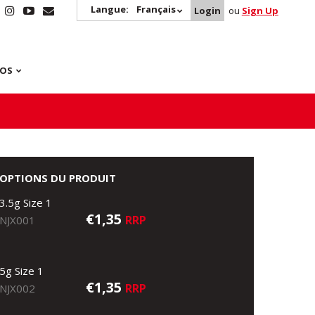
Langue:
Français
Login
ou
Sign Up
POS
OPTIONS DU PRODUIT
3.5g Size 1
€1,35
RRP
NJX001
5g Size 1
€1,35
RRP
NJX002