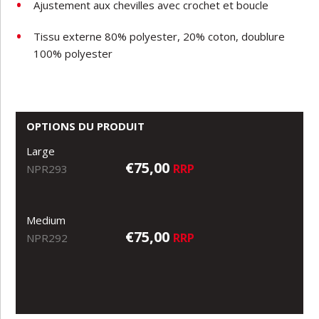
Ajustement aux chevilles avec crochet et boucle
Tissu externe 80% polyester, 20% coton, doublure
100% polyester
OPTIONS DU PRODUIT
Large
€75,00
RRP
NPR293
Medium
€75,00
RRP
NPR292