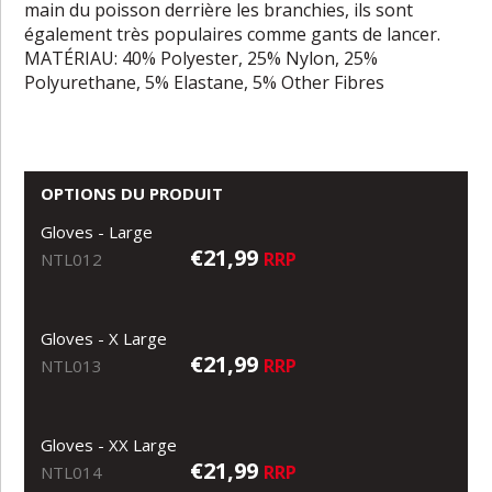
main du poisson derrière les branchies, ils sont
également très populaires comme gants de lancer.
MATÉRIAU: 40% Polyester, 25% Nylon, 25%
Polyurethane, 5% Elastane, 5% Other Fibres
OPTIONS DU PRODUIT
Gloves - Large
€21,99
RRP
NTL012
Gloves - X Large
€21,99
RRP
NTL013
Gloves - XX Large
€21,99
RRP
NTL014