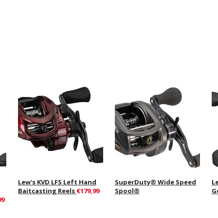
Lew's KVD LFS Left Hand
SuperDuty® Wide Speed
L
Baitcasting Reels
€179,99
Spool®
G
99