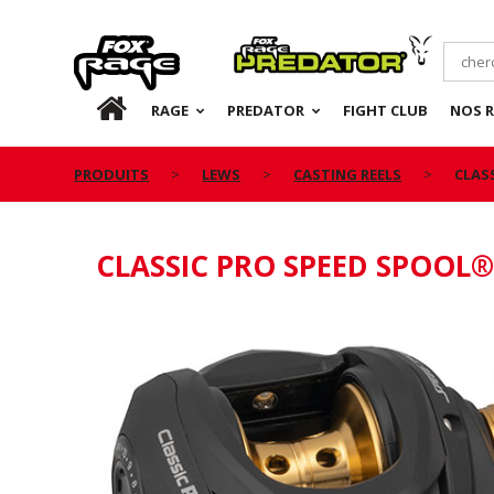
Rage
Predator
FR
RAGE
PREDATOR
FIGHT CLUB
NOS 
PRODUITS
LEWS
CASTING REELS
CLAS
CLASSIC PRO SPEED SPOOL® 