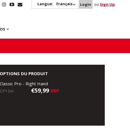
Langue:
Français
Login
ou
Sign Up
POS
OPTIONS DU PRODUIT
Classic Pro - Right Hand
€59,99
RRP
CP1SH