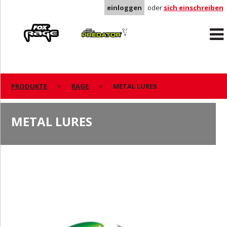
einloggen
oder
sich einschreiben
Rage
Predator
PRODUKTE
RAGE
METAL LURES
METAL LURES