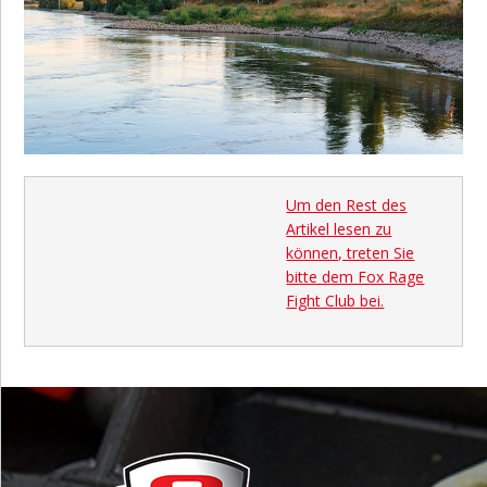
Um den Rest des
Artikel lesen zu
können, treten Sie
bitte dem Fox Rage
Fight Club bei.