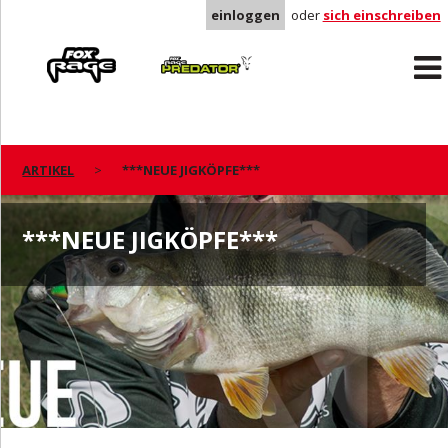
einloggen
oder
sich einschreiben
Rage
Predator
ARTIKEL
***NEUE JIGKÖPFE***
***NEUE JIGKÖPFE***