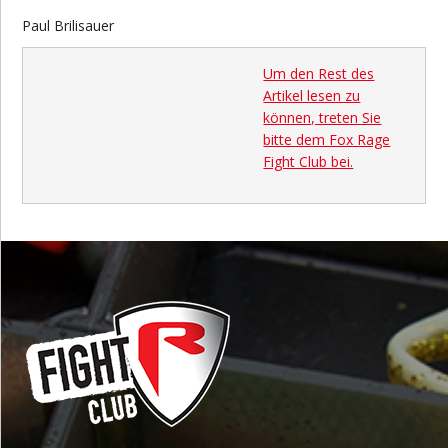
Paul Brilisauer
Um den Rest des
Artikel lesen zu
können, treten Sie
bitte dem Fox Rage
Fight Club bei.